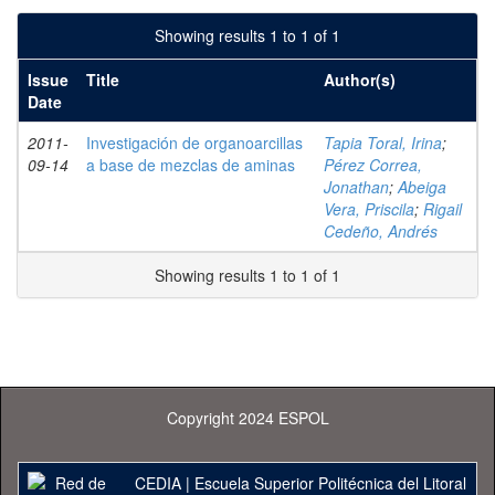
Showing results 1 to 1 of 1
Issue
Title
Author(s)
Date
2011-
Investigación de organoarcillas
Tapia Toral, Irina
;
09-14
a base de mezclas de aminas
Pérez Correa,
Jonathan
;
Abeiga
Vera, Priscila
;
Rigail
Cedeño, Andrés
Showing results 1 to 1 of 1
Copyright 2024 ESPOL
CEDIA
|
Escuela Superior Politécnica del Litoral