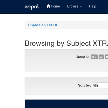
Home
Browse
Help
Skip
navigation
DSpace en ESPOL
Browsing by Subject XT
Jump to:
0-9
A
B
Sort by: