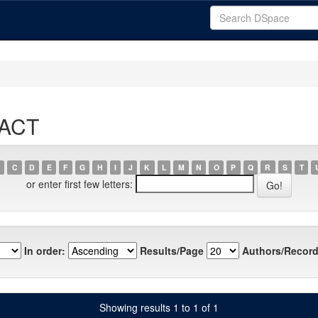
RACT
C
D
E
F
G
H
I
J
K
L
M
N
O
P
Q
R
S
T
or enter first few letters:
In order:
Results/Page
Authors/Record
Showing results 1 to 1 of 1