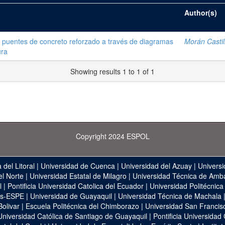
Author(s)
 puentes de concreto reforzado a través de diagramas
Morán Castil
ura
Showing results 1 to 1 of 1
Copyright 2024 ESPOL
 del Litoral
|
Universidad de Cuenca
|
Universidad del Azuay
|
Universi
el Norte
|
Universidad Estatal de Milagro
|
Universidad Técnica de Amb
l
|
Pontificia Universidad Catolica del Ecuador
|
Universidad Politécnica
as-ESPE
|
Universidad de Guayaquil
|
Universidad Técnica de Machala
Bolivar
|
Escuela Politécnica del Chimborazo
|
Universidad San Francis
Universidad Católica de Santiago de Guayaquil
|
Pontificia Universidad