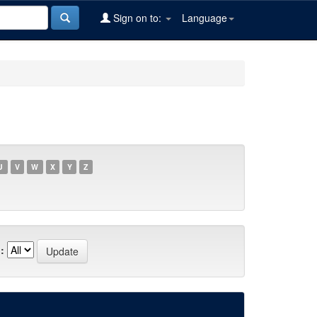
Sign on to:
Language
U
V
W
X
Y
Z
: