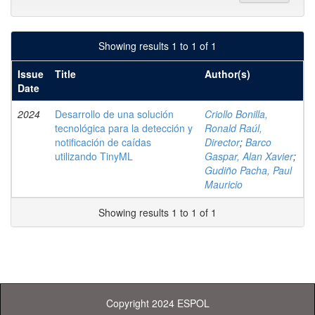
Showing results 1 to 1 of 1
Issue
Title
Author(s)
Date
2024
Desarrollo de una solución
Criollo Bonilla,
tecnológica para la detección y
Ronald Raúl,
notificación de caídas
Director
;
Barco
utilizando TinyML
Gaspar, Alan Xavier
;
Gudiño Pacha, Paul
Mauricio
Showing results 1 to 1 of 1
Copyright 2024 ESPOL