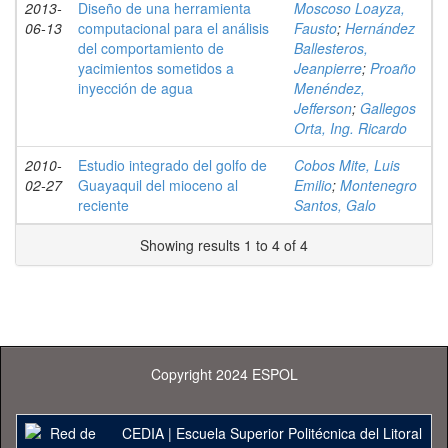
2013-
Diseño de una herramienta
Moscoso Loayza,
06-13
computacional para el análisis
Fausto
;
Hernández
del comportamiento de
Ballesteros,
yacimientos sometidos a
Jeanpierre
;
Proaño
inyección de agua
Menéndez,
Jefferson
;
Gallegos
Orta, Ing. Ricardo
2010-
Estudio integrado del golfo de
Cobos Mite, Luis
02-27
Guayaquil del mioceno al
Emilio
;
Montenegro
reciente
Santos, Galo
Showing results 1 to 4 of 4
Copyright 2024 ESPOL
CEDIA
|
Escuela Superior Politécnica del Litoral