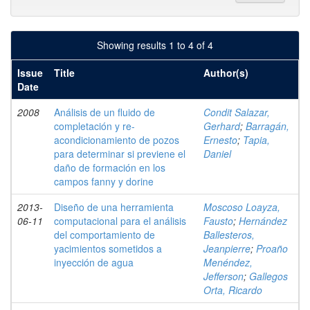
Showing results 1 to 4 of 4
Issue
Title
Author(s)
Date
2008
Análisis de un fluido de
Condit Salazar,
completación y re-
Gerhard
;
Barragán,
acondicionamiento de pozos
Ernesto
;
Tapia,
para determinar si previene el
Daniel
daño de formación en los
campos fanny y dorine
2013-
Diseño de una herramienta
Moscoso Loayza,
06-11
computacional para el análisis
Fausto
;
Hernández
del comportamiento de
Ballesteros,
yacimientos sometidos a
Jeanpierre
;
Proaño
inyección de agua
Menéndez,
Jefferson
;
Gallegos
Orta, Ricardo