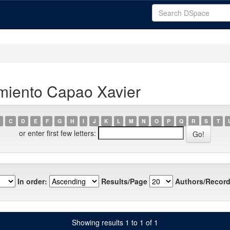
imiento Capao Xavier
C
D
E
F
G
H
I
J
K
L
M
N
O
P
Q
R
S
T
or enter first few letters:
In order:
Results/Page
Authors/Record
Showing results 1 to 1 of 1