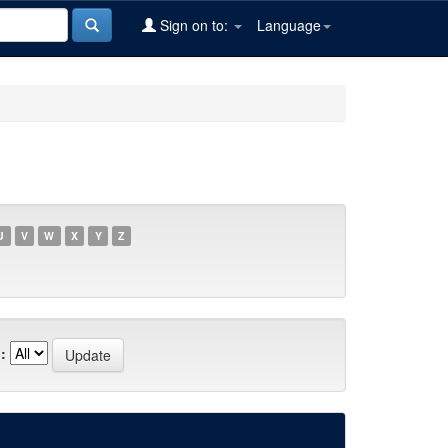
Sign on to:
Language
U
V
W
X
Y
Z
: