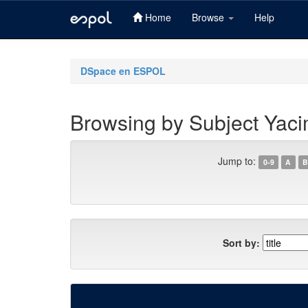
Home
Browse
Help
Skip
navigation
DSpace en ESPOL
Browsing by Subject Yac
Jump to:
0-9
A
B
Sort by: