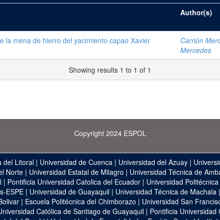
Author(s)
de la mena de hierro del yacimiento capao Xavier
Carrión Mero
Mercedes
Showing results 1 to 1 of 1
Copyright 2024 ESPOL
 del Litoral
|
Universidad de Cuenca
|
Universidad del Azuay
|
Universi
el Norte
|
Universidad Estatal de Milagro
|
Universidad Técnica de Amb
l
|
Pontificia Universidad Catolica del Ecuador
|
Universidad Politécnica
as-ESPE
|
Universidad de Guayaquil
|
Universidad Técnica de Machala
Bolivar
|
Escuela Politécnica del Chimborazo
|
Universidad San Francis
Universidad Católica de Santiago de Guayaquil
|
Pontificia Universidad