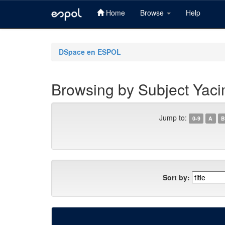
Home
Browse
Help
Skip
navigation
DSpace en ESPOL
Browsing by Subject Yacim
Jump to:
0-9
A
B
Sort by: