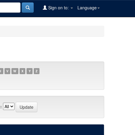
Sign on to:
Language
U
V
W
X
Y
Z
: