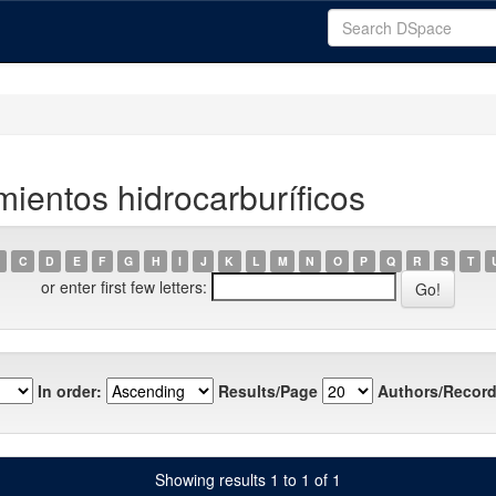
ientos hidrocarburíficos
C
D
E
F
G
H
I
J
K
L
M
N
O
P
Q
R
S
T
or enter first few letters:
In order:
Results/Page
Authors/Record
Showing results 1 to 1 of 1