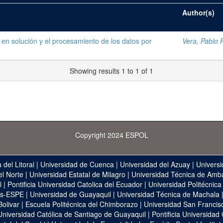
Author(s)
 en solución y el procesamiento de los datos por
Vera, Pablo R
Showing results 1 to 1 of 1
Copyright 2024 ESPOL
 del Litoral
|
Universidad de Cuenca
|
Universidad del Azuay
|
Universi
el Norte
|
Universidad Estatal de Milagro
|
Universidad Técnica de Amb
l
|
Pontificia Universidad Catolica del Ecuador
|
Universidad Politécnica
as-ESPE
|
Universidad de Guayaquil
|
Universidad Técnica de Machala
Bolivar
|
Escuela Politécnica del Chimborazo
|
Universidad San Francis
Universidad Católica de Santiago de Guayaquil
|
Pontificia Universidad