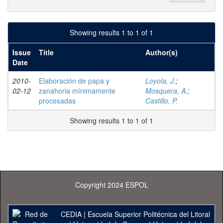
Showing results 1 to 1 of 1
Issue
Title
Author(s)
Date
2010-
Elaboración de papa y
Loyola, J.
;
02-12
zanahoria mínimamente
Mosquera, A.
;
procesadas
Castillo, P.
Showing results 1 to 1 of 1
Copyright 2024 ESPOL
CEDIA
|
Escuela Superior Politécnica del Litoral