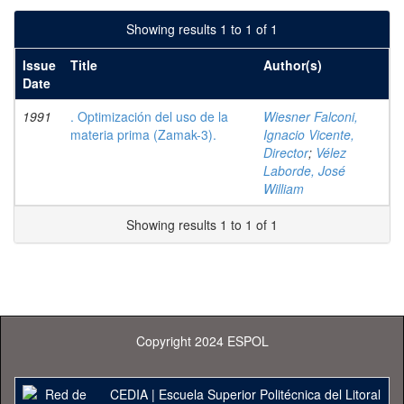
Showing results 1 to 1 of 1
Issue
Title
Author(s)
Date
1991
. Optimización del uso de la
Wiesner Falconi,
materia prima (Zamak-3).
Ignacio Vicente,
Director
;
Vélez
Laborde, José
William
Showing results 1 to 1 of 1
Copyright 2024 ESPOL
CEDIA
|
Escuela Superior Politécnica del Litoral