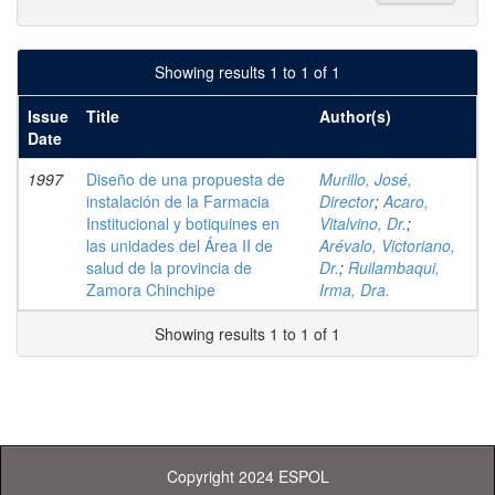
Showing results 1 to 1 of 1
Issue
Title
Author(s)
Date
1997
Diseño de una propuesta de
Murillo, José,
instalación de la Farmacia
Director
;
Acaro,
Institucional y botiquines en
Vitalvino, Dr.
;
las unidades del Área II de
Arévalo, Victoriano,
salud de la provincia de
Dr.
;
Ruilambaqui,
Zamora Chinchipe
Irma, Dra.
Showing results 1 to 1 of 1
Copyright 2024 ESPOL