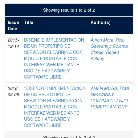
Showing results 1 to 2 of 2
Issue
Title
Author(s)
Date
2015-
DISEÑO E IMPLEMENTACIÓN
Amen Mora, Paul
12-14
DE UN PROTOTIPO DE
Geovanny
;
Coloma
SERVIDOR ELEARNING CON
Clavijo, Robert
MOODLE PORTABLE CON
Antony
INTERFAZ WEB MEDIANTE
USO DE HARDWARE Y
SOFTWARE LIBRE
2016-
“DISEÑO E IMPLEMENTACIÓN
AMÈN MORA, PAÙL
09-08
DE UN PROTOTIPO DE
GEOVANNY
;
SERVIDOR ELEARNING CON
COLOMA CLAVIJO,
MOODLE PORTABLE CON
ROBERT ANTONY
INTERFAZ WEB MEDIANTE
USO DE HARDWARE Y
SOFTWARE LIBRE
Showing results 1 to 2 of 2