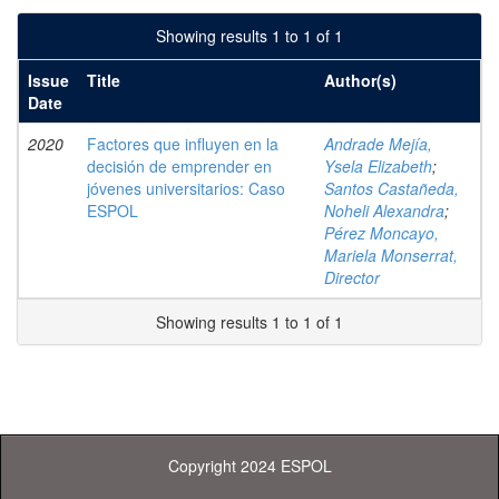
Showing results 1 to 1 of 1
Issue
Title
Author(s)
Date
2020
Factores que influyen en la
Andrade Mejía,
decisión de emprender en
Ysela Elizabeth
;
jóvenes universitarios: Caso
Santos Castañeda,
ESPOL
Noheli Alexandra
;
Pérez Moncayo,
Mariela Monserrat,
Director
Showing results 1 to 1 of 1
Copyright 2024 ESPOL