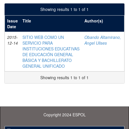
Showing results 1 to 1 of 1
Issue
Title
Author(s)
Date
2015-
SITIO WEB COMO UN
Obando Altamirano,
12-14
SERVICIO PARA
Angel Ulises
INSTITUCIONES EDUCATIVAS
DE EDUCACIÓN GENERAL
BÁSICA Y BACHILLERATO
GENERAL UNIFICADO
Showing results 1 to 1 of 1
Copyright 2024 ESPOL