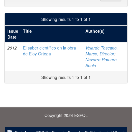
Showing results 1 to 1 of 1
Issue
Title
Author(s)
Date
2012
El saber científico en la obra
Velarde Toscano,
de Eloy Ortega
Marco, Director
;
Navarro Romero,
Sonia
Showing results 1 to 1 of 1
Copyright 2024 ESPOL