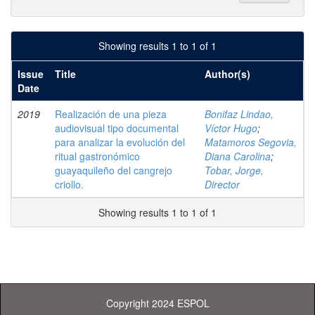
Showing results 1 to 1 of 1
Issue
Title
Author(s)
Date
2019
Realización de una pieza
Bonifaz Lindao,
audiovisual tipo documental
Víctor Hugo
;
para analizar la evolución del
Matamoros Segovia,
ritual gastronómico
Diana Carolina
;
guayaquileño del cangrejo
Tobar, Jorge,
criollo.
Director
Showing results 1 to 1 of 1
Copyright 2024 ESPOL