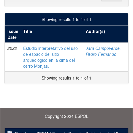
Showing results 1 to 1 of 1
Issue
Title
Author(s)
Date
2022
Estudio interpretativo del uso
Jara Campoverde,
de espacio del sitio
Pedro Fernando
arqueológico en la cima del
cerro Monjas.
Showing results 1 to 1 of 1
Copyright 2024 ESPOL