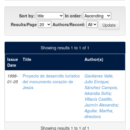
Sort by:
In order:
Results/Page
Authors/Record:
Showing results 1 to 1 of 1
Issue
Title
Author(s)
Date
1998-
Proyecto de desarrollo turístico
Gavilanes Valle,
01-05
del monumento corazón de
Julio Enrique
;
Jesús
Sánchez Campos,
Iskandia Sofía
;
Villacís Castillo,
Jazmín Alexandra
;
Aguilar, Martha,
directora
Showing results 1 to 1 of 1