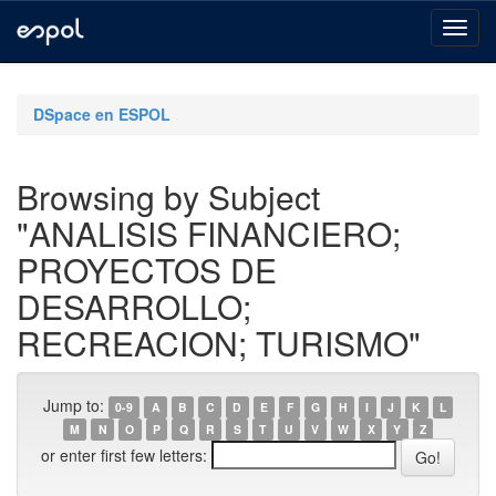
Skip
navigation
DSpace en ESPOL
Browsing by Subject
"ANALISIS FINANCIERO;
PROYECTOS DE
DESARROLLO;
RECREACION; TURISMO"
Jump to:
0-9
A
B
C
D
E
F
G
H
I
J
K
L
M
N
O
P
Q
R
S
T
U
V
W
X
Y
Z
or enter first few letters: