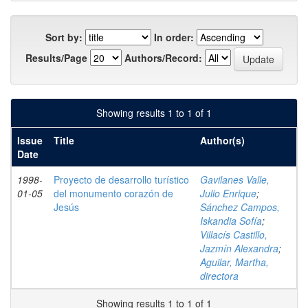
Sort by:
In order:
Results/Page
Authors/Record:
Showing results 1 to 1 of 1
Issue
Title
Author(s)
Date
1998-
Proyecto de desarrollo turístico
Gavilanes Valle,
01-05
del monumento corazón de
Julio Enrique
;
Jesús
Sánchez Campos,
Iskandia Sofía
;
Villacís Castillo,
Jazmín Alexandra
;
Aguilar, Martha,
directora
Showing results 1 to 1 of 1