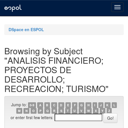
Skip
navigation
DSpace en ESPOL
Browsing by Subject
"ANALISIS FINANCIERO;
PROYECTOS DE
DESARROLLO;
RECREACION; TURISMO"
Jump to:
0-9
A
B
C
D
E
F
G
H
I
J
K
L
M
N
O
P
Q
R
S
T
U
V
W
X
Y
Z
or enter first few letters: