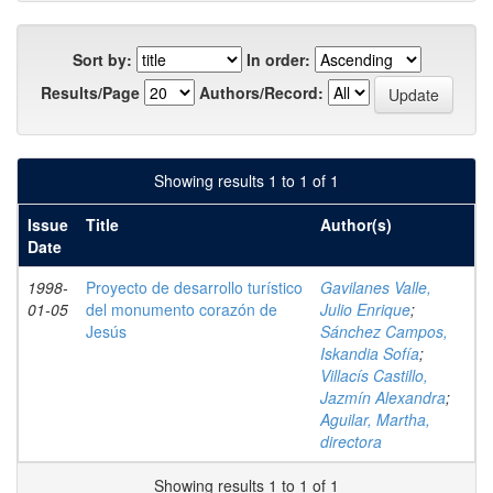
Sort by:
In order:
Results/Page
Authors/Record:
Showing results 1 to 1 of 1
Issue
Title
Author(s)
Date
1998-
Proyecto de desarrollo turístico
Gavilanes Valle,
01-05
del monumento corazón de
Julio Enrique
;
Jesús
Sánchez Campos,
Iskandia Sofía
;
Villacís Castillo,
Jazmín Alexandra
;
Aguilar, Martha,
directora
Showing results 1 to 1 of 1