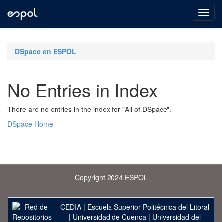
Skip
navigation
DSpace en ESPOL
No Entries in Index
There are no entries in the index for "All of DSpace".
DSpace Home
Copyright 2024 ESPOL
CEDIA
|
Escuela Superior Politécnica del Litoral
|
Universidad de Cuenca
|
Universidad del