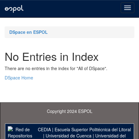
Skip
navigation
DSpace en ESPOL
No Entries in Index
There are no entries in the index for "All of DSpace".
DSpace Home
Copyright 2024 ESPOL
CEDIA
|
Escuela Superior Politécnica del Litoral
|
Universidad de Cuenca
|
Universidad del