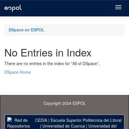
Skip
navigation
DSpace en ESPOL
No Entries in Index
There are no entries in the index for "All of DSpace".
DSpace Home
Copyright 2024 ESPOL
CEDIA
|
Escuela Superior Politécnica del Litoral
|
Universidad de Cuenca
|
Universidad del