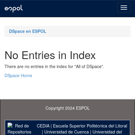
Skip
navigation
DSpace en ESPOL
No Entries in Index
There are no entries in the index for "All of DSpace".
DSpace Home
Copyright 2024 ESPOL
CEDIA
|
Escuela Superior Politécnica del Litoral
|
Universidad de Cuenca
|
Universidad del