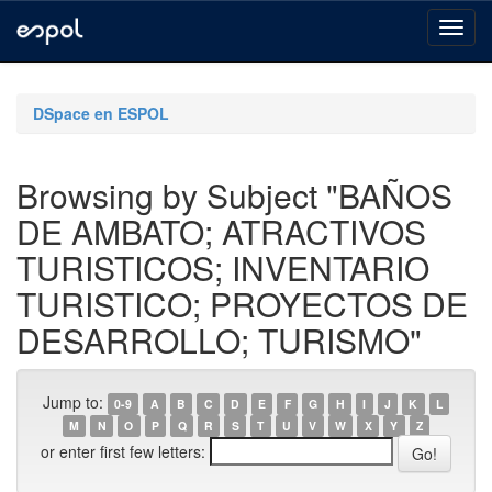
Skip
navigation
DSpace en ESPOL
Browsing by Subject "BAÑOS
DE AMBATO; ATRACTIVOS
TURISTICOS; INVENTARIO
TURISTICO; PROYECTOS DE
DESARROLLO; TURISMO"
Jump to:
0-9
A
B
C
D
E
F
G
H
I
J
K
L
M
N
O
P
Q
R
S
T
U
V
W
X
Y
Z
or enter first few letters: