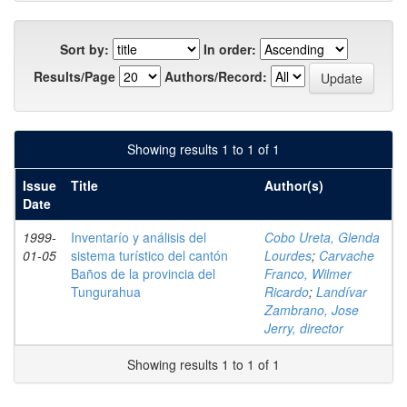
Sort by:
In order:
Results/Page
Authors/Record:
Showing results 1 to 1 of 1
Issue
Title
Author(s)
Date
1999-
Inventarío y análisis del
Cobo Ureta, Glenda
01-05
sistema turístico del cantón
Lourdes
;
Carvache
Baños de la provincia del
Franco, Wilmer
Tungurahua
Ricardo
;
Landívar
Zambrano, Jose
Jerry, director
Showing results 1 to 1 of 1