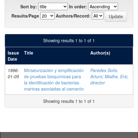
Sort by:
In order:
Results/Page
Authors/Record:
Showing results 1 to 1 of 1
Issue
Title
Author(s)
Date
1996-
Miniaturización y simplificación
Paredes Solís,
01-05
de pruebas bioquímicas para
Arturo
;
Mialhe, Eric,
la identificación de bacterias
director
marinas asociadas al camarón
Showing results 1 to 1 of 1