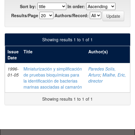
Sort by:
In order:
Results/Page
Authors/Record:
Showing results 1 to 1 of 1
Issue
Title
Author(s)
Date
1996-
Miniaturización y simplificación
Paredes Solís,
01-05
de pruebas bioquímicas para
Arturo
;
Mialhe, Eric,
la identificación de bacterias
director
marinas asociadas al camarón
Showing results 1 to 1 of 1