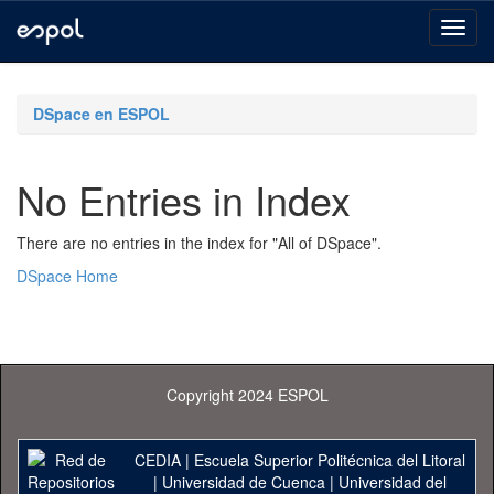
Skip
navigation
DSpace en ESPOL
No Entries in Index
There are no entries in the index for "All of DSpace".
DSpace Home
Copyright 2024 ESPOL
CEDIA
|
Escuela Superior Politécnica del Litoral
|
Universidad de Cuenca
|
Universidad del