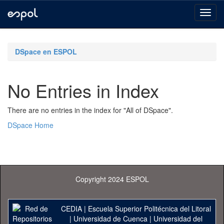
Skip
navigation
DSpace en ESPOL
No Entries in Index
There are no entries in the index for "All of DSpace".
DSpace Home
Copyright 2024 ESPOL
CEDIA
|
Escuela Superior Politécnica del Litoral
|
Universidad de Cuenca
|
Universidad del