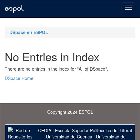
Skip
navigation
DSpace en ESPOL
No Entries in Index
There are no entries in the index for "All of DSpace".
DSpace Home
Copyright 2024 ESPOL
CEDIA
|
Escuela Superior Politécnica del Litoral
|
Universidad de Cuenca
|
Universidad del