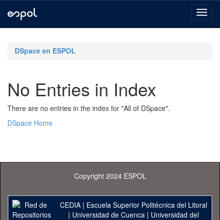
Skip
navigation
DSpace en ESPOL
No Entries in Index
There are no entries in the index for "All of DSpace".
DSpace Home
Copyright 2024 ESPOL
CEDIA
|
Escuela Superior Politécnica del Litoral
|
Universidad de Cuenca
|
Universidad del