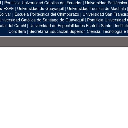
l
|
Pontificia Universidad Catolica del Ecuador
|
Universidad Politécnica
as-ESPE
|
Universidad de Guayaquil
|
Universidad Técnica de Machala
Bolivar
|
Escuela Politécnica del Chimborazo
|
Universidad San Francis
Universidad Católica de Santiago de Guayaquil
|
Pontificia Universidad
atal del Carchi
|
Universidad de Especialidades Espíritu Santo
|
Institu
Cordillera
|
Secretaría Educación Superior, Ciencia, Tecnología e