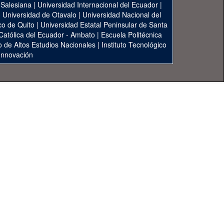
 Salesiana
|
Universidad Internacional del Ecuador
|
|
Universidad de Otavalo
|
Universidad Nacional del
co de Quito
|
Universidad Estatal Peninsular de Santa
 Católica del Ecuador - Ambato
|
Escuela Politécnica
to de Altos Estudios Nacionales
|
Instituto Tecnológico
 Innovación