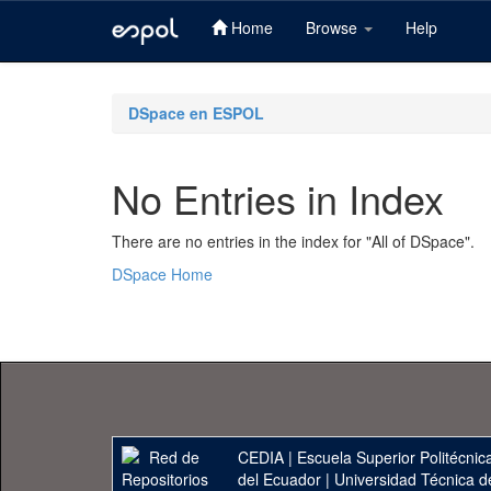
Home
Browse
Help
Skip
navigation
DSpace en ESPOL
No Entries in Index
There are no entries in the index for "All of DSpace".
DSpace Home
CEDIA
|
Escuela Superior Politécnica
del Ecuador
|
Universidad Técnica d