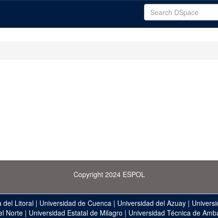
Copyright 2024 ESPOL
 del Litoral
|
Universidad de Cuenca
|
Universidad del Azuay
|
Universi
el Norte
|
Universidad Estatal de Milagro
|
Universidad Técnica de Amb