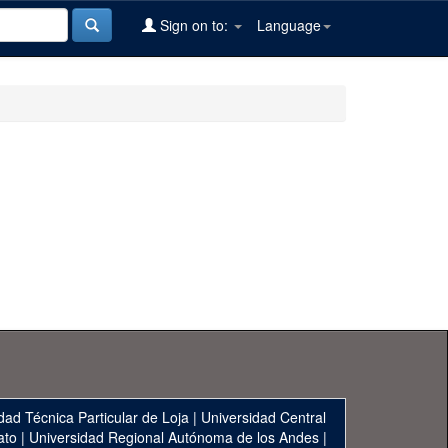
Sign on to:
Language
dad Técnica Particular de Loja
|
Universidad Central
ato
|
Universidad Regional Autónoma de los Andes
|