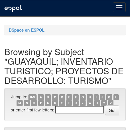
Skip
navigation
DSpace en ESPOL
Browsing by Subject
"GUAYAQUIL; INVENTARIO
TURISTICO; PROYECTOS DE
DESARROLLO; TURISMO"
Jump to:
0-9
A
B
C
D
E
F
G
H
I
J
K
L
M
N
O
P
Q
R
S
T
U
V
W
X
Y
Z
or enter first few letters: