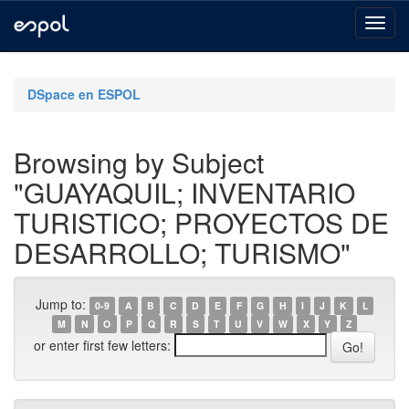
Skip
navigation
DSpace en ESPOL
Browsing by Subject
"GUAYAQUIL; INVENTARIO
TURISTICO; PROYECTOS DE
DESARROLLO; TURISMO"
Jump to:
0-9
A
B
C
D
E
F
G
H
I
J
K
L
M
N
O
P
Q
R
S
T
U
V
W
X
Y
Z
or enter first few letters: