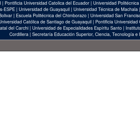
l
|
Pontificia Universidad Catolica del Ecuador
|
Universidad Politécnica
as-ESPE
|
Universidad de Guayaquil
|
Universidad Técnica de Machala
Bolivar
|
Escuela Politécnica del Chimborazo
|
Universidad San Francis
Universidad Católica de Santiago de Guayaquil
|
Pontificia Universidad
atal del Carchi
|
Universidad de Especialidades Espíritu Santo
|
Institu
Cordillera
|
Secretaría Educación Superior, Ciencia, Tecnología e