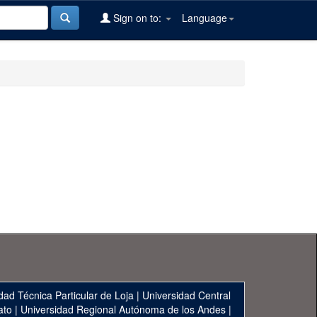
Sign on to:
Language
dad Técnica Particular de Loja
|
Universidad Central
ato
|
Universidad Regional Autónoma de los Andes
|