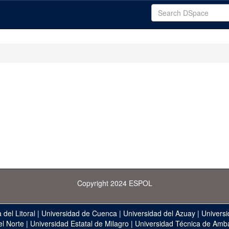
Copyright 2024 ESPOL
 del Litoral
|
Universidad de Cuenca
|
Universidad del Azuay
|
Universi
el Norte
|
Universidad Estatal de Milagro
|
Universidad Técnica de Amb