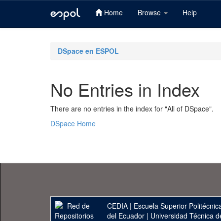
Home
Browse
Help
Skip
navigation
DSpace en ESPOL
No Entries in Index
There are no entries in the index for "All of DSpace".
DSpace Home
CEDIA
|
Escuela Superior Politécnica
del Ecuador
|
Universidad Técnica d