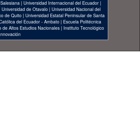
 Salesiana
|
Universidad Internacional del Ecuador
|
|
Universidad de Otavalo
|
Universidad Nacional del
co de Quito
|
Universidad Estatal Peninsular de Santa
 Católica del Ecuador - Ambato
|
Escuela Politécnica
to de Altos Estudios Nacionales
|
Instituto Tecnológico
 Innovación