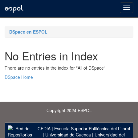
Skip
navigation
DSpace en ESPOL
No Entries in Index
There are no entries in the index for "All of DSpace".
DSpace Home
Copyright 2024 ESPOL
CEDIA
|
Escuela Superior Politécnica del Litoral
|
Universidad de Cuenca
|
Universidad del