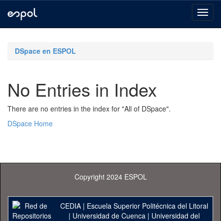
Skip
navigation
DSpace en ESPOL
No Entries in Index
There are no entries in the index for "All of DSpace".
DSpace Home
Copyright 2024 ESPOL
CEDIA
|
Escuela Superior Politécnica del Litoral
|
Universidad de Cuenca
|
Universidad del