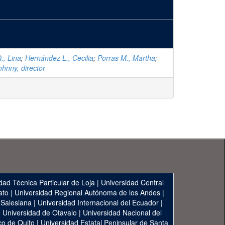
., Lina
;
Hernández L., Cecilia
;
Porras M., Martha
;
ohnny, director
dad Técnica Particular de Loja
|
Universidad Central
ato
|
Universidad Regional Autónoma de los Andes
|
 Salesiana
|
Universidad Internacional del Ecuador
|
|
Universidad de Otavalo
|
Universidad Nacional del
co de Quito
|
Universidad Estatal Peninsular de Santa