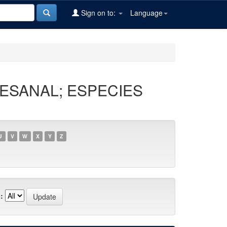
Sign on to:
Language
TESANAL; ESPECIES
U
V
W
X
Y
Z
: