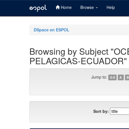
Home
Browse
Help
Skip
navigation
DSpace en ESPOL
Browsing by Subject 
PELAGICAS-ECUADOR"
Jump to:
0-9
A
B
Sort by: