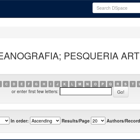
"OCEANOGRAFIA; PESQUERIA AR
C
D
E
F
G
H
I
J
K
L
M
N
O
P
Q
R
S
T
or enter first few letters:
In order:
Results/Page
Authors/Record