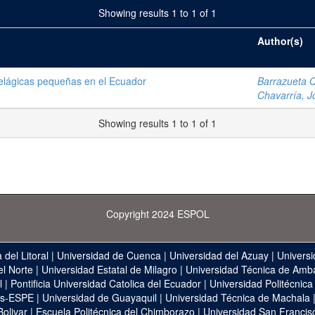
Showing results 1 to 1 of 1
Author(s)
elágicas pequeñas en el Ecuador
Barrazueta Q
Chavarría, J
Showing results 1 to 1 of 1
Copyright 2024 ESPOL
 del Litoral
|
Universidad de Cuenca
|
Universidad del Azuay
|
Universi
el Norte
|
Universidad Estatal de Milagro
|
Universidad Técnica de Amb
l
|
Pontificia Universidad Catolica del Ecuador
|
Universidad Politécnica
as-ESPE
|
Universidad de Guayaquil
|
Universidad Técnica de Machala
Bolivar
|
Escuela Politécnica del Chimborazo
|
Universidad San Francis