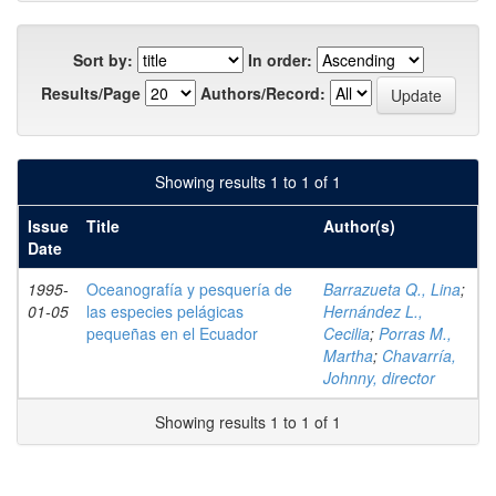
Sort by:
In order:
Results/Page
Authors/Record:
Showing results 1 to 1 of 1
Issue
Title
Author(s)
Date
1995-
Oceanografía y pesquería de
Barrazueta Q., Lina
;
01-05
las especies pelágicas
Hernández L.,
pequeñas en el Ecuador
Cecilia
;
Porras M.,
Martha
;
Chavarría,
Johnny, director
Showing results 1 to 1 of 1