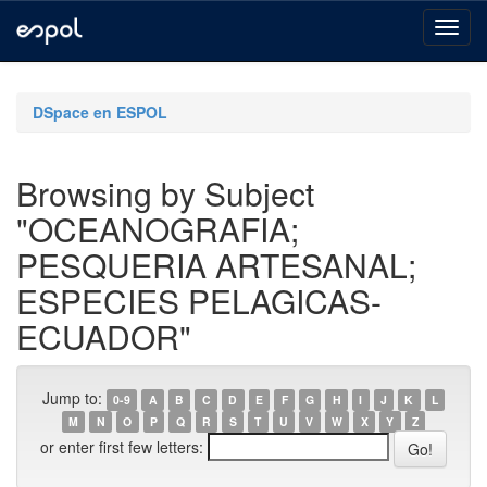
Skip
navigation
DSpace en ESPOL
Browsing by Subject
"OCEANOGRAFIA;
PESQUERIA ARTESANAL;
ESPECIES PELAGICAS-
ECUADOR"
Jump to:
0-9
A
B
C
D
E
F
G
H
I
J
K
L
M
N
O
P
Q
R
S
T
U
V
W
X
Y
Z
or enter first few letters: