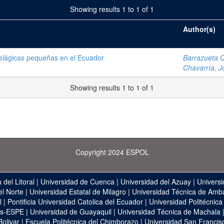
Showing results 1 to 1 of 1
Author(s)
elágicas pequeñas en el Ecuador
Barrazueta Q
Chavarría, J
Showing results 1 to 1 of 1
Copyright 2024 ESPOL
 del Litoral
|
Universidad de Cuenca
|
Universidad del Azuay
|
Universi
el Norte
|
Universidad Estatal de Milagro
|
Universidad Técnica de Amb
l
|
Pontificia Universidad Catolica del Ecuador
|
Universidad Politécnica
as-ESPE
|
Universidad de Guayaquil
|
Universidad Técnica de Machala
Bolivar
|
Escuela Politécnica del Chimborazo
|
Universidad San Francis