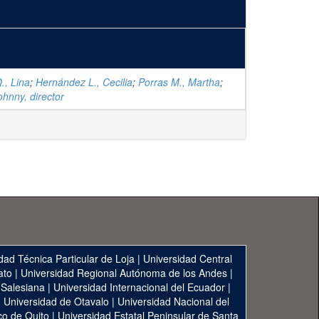
., Lina
;
Hernández L., Cecilia
;
Porras M., Martha
;
ohnny, director
dad Técnica Particular de Loja
|
Universidad Central
ato
|
Universidad Regional Autónoma de los Andes
|
 Salesiana
|
Universidad Internacional del Ecuador
|
|
Universidad de Otavalo
|
Universidad Nacional del
co de Quito
|
Universidad Estatal Peninsular de Santa