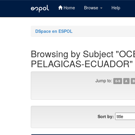
Home
Browse
Help
Skip
navigation
DSpace en ESPOL
Browsing by Subject 
PELAGICAS-ECUADOR"
Jump to:
0-9
A
B
Sort by: