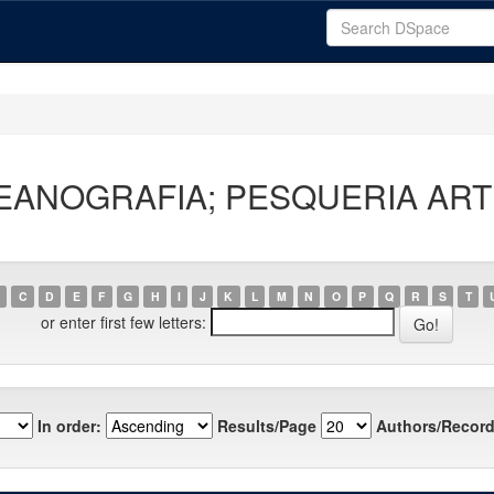
"OCEANOGRAFIA; PESQUERIA AR
C
D
E
F
G
H
I
J
K
L
M
N
O
P
Q
R
S
T
or enter first few letters:
In order:
Results/Page
Authors/Record