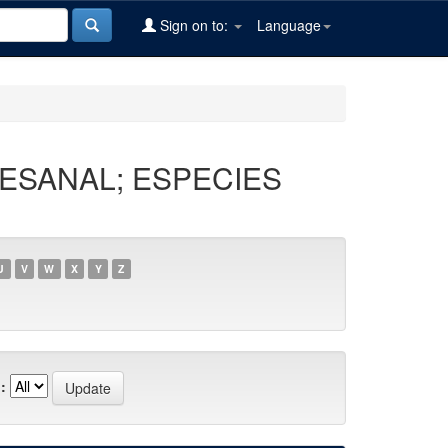
Sign on to:
Language
TESANAL; ESPECIES
U
V
W
X
Y
Z
: