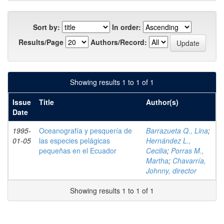
Sort by:
In order:
Results/Page
Authors/Record:
Showing results 1 to 1 of 1
Issue
Title
Author(s)
Date
1995-
Oceanografía y pesquería de
Barrazueta Q., Lina
;
01-05
las especies pelágicas
Hernández L.,
pequeñas en el Ecuador
Cecilia
;
Porras M.,
Martha
;
Chavarría,
Johnny, director
Showing results 1 to 1 of 1