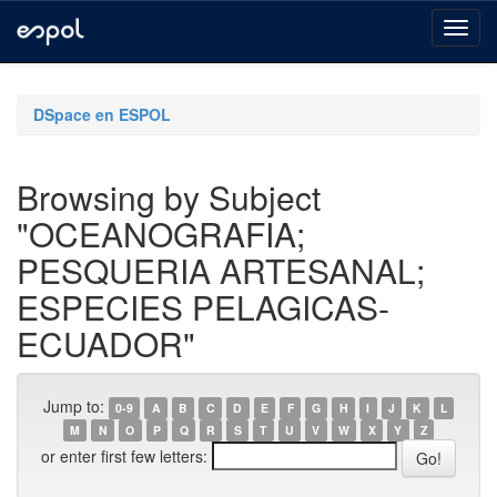
Skip
navigation
DSpace en ESPOL
Browsing by Subject
"OCEANOGRAFIA;
PESQUERIA ARTESANAL;
ESPECIES PELAGICAS-
ECUADOR"
Jump to:
0-9
A
B
C
D
E
F
G
H
I
J
K
L
M
N
O
P
Q
R
S
T
U
V
W
X
Y
Z
or enter first few letters: