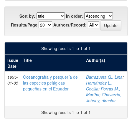
Sort by:
In order:
Results/Page
Authors/Record:
Showing results 1 to 1 of 1
Issue
Title
Author(s)
Date
1995-
Oceanografía y pesquería de
Barrazueta Q., Lina
;
01-05
las especies pelágicas
Hernández L.,
pequeñas en el Ecuador
Cecilia
;
Porras M.,
Martha
;
Chavarría,
Johnny, director
Showing results 1 to 1 of 1