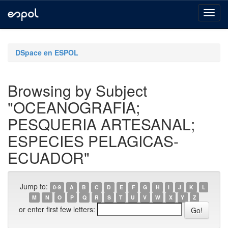
Skip
navigation
DSpace en ESPOL
Browsing by Subject
"OCEANOGRAFIA;
PESQUERIA ARTESANAL;
ESPECIES PELAGICAS-
ECUADOR"
Jump to:
0-9
A
B
C
D
E
F
G
H
I
J
K
L
M
N
O
P
Q
R
S
T
U
V
W
X
Y
Z
or enter first few letters: