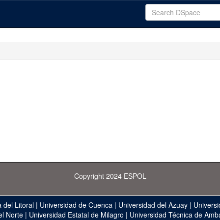
Copyright 2024 ESPOL
 del Litoral
|
Universidad de Cuenca
|
Universidad del Azuay
|
Universi
el Norte
|
Universidad Estatal de Milagro
|
Universidad Técnica de Amb