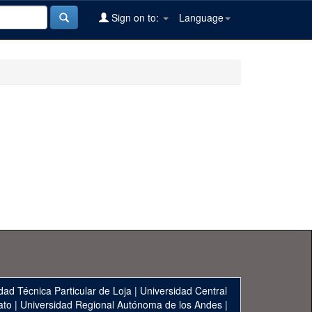
Sign on to:
Language
dad Técnica Particular de Loja
|
Universidad Central
ato
|
Universidad Regional Autónoma de los Andes
|