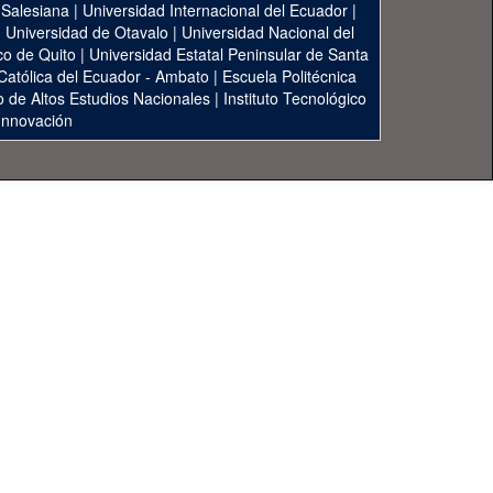
 Salesiana
|
Universidad Internacional del Ecuador
|
|
Universidad de Otavalo
|
Universidad Nacional del
co de Quito
|
Universidad Estatal Peninsular de Santa
 Católica del Ecuador - Ambato
|
Escuela Politécnica
to de Altos Estudios Nacionales
|
Instituto Tecnológico
 Innovación