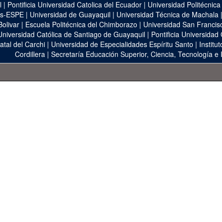
l
|
Pontificia Universidad Catolica del Ecuador
|
Universidad Politécnica
as-ESPE
|
Universidad de Guayaquil
|
Universidad Técnica de Machala
Bolivar
|
Escuela Politécnica del Chimborazo
|
Universidad San Francis
Universidad Católica de Santiago de Guayaquil
|
Pontificia Universidad
atal del Carchi
|
Universidad de Especialidades Espíritu Santo
|
Institu
Cordillera
|
Secretaría Educación Superior, Ciencia, Tecnología e