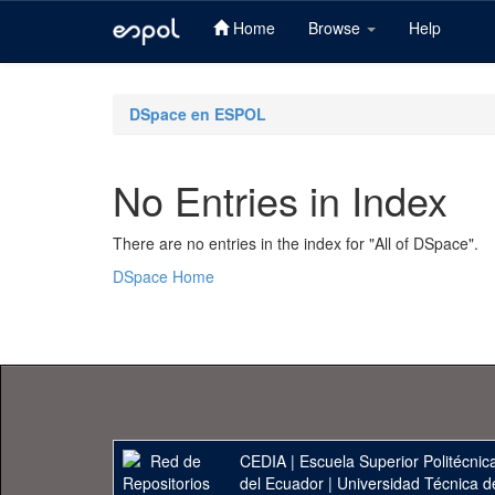
Home
Browse
Help
Skip
navigation
DSpace en ESPOL
No Entries in Index
There are no entries in the index for "All of DSpace".
DSpace Home
CEDIA
|
Escuela Superior Politécnica
del Ecuador
|
Universidad Técnica d