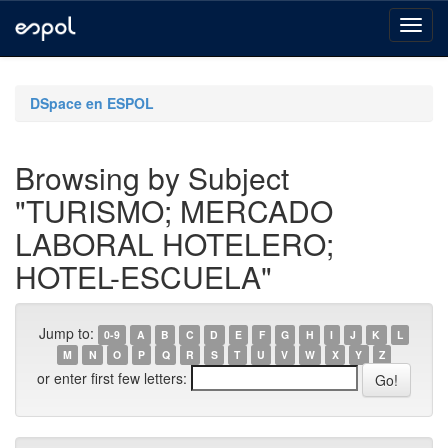
Skip
navigation
DSpace en ESPOL
Browsing by Subject
"TURISMO; MERCADO
LABORAL HOTELERO;
HOTEL-ESCUELA"
Jump to:
0-9
A
B
C
D
E
F
G
H
I
J
K
L
M
N
O
P
Q
R
S
T
U
V
W
X
Y
Z
or enter first few letters: