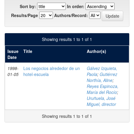
Sort by:
In order:
Results/Page
Authors/Record:
Showing results 1 to 1 of 1
Issue
Title
Author(s)
Date
1998-
Los negocios alrededor de un
Gálvez Izquieta,
01-05
hotel-escuela
Paola
;
Gutiérrez
Northía, Aline
;
Reyes Espinoza,
María del Rocío
;
Uruñuela, José
Miguel, director
Showing results 1 to 1 of 1