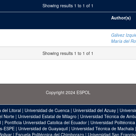
Showing results 1 to 1 of 1
Author(s)
Gálvez Izqui
María del Ro
Showing results 1 to 1 of 1
Copyright 2024 ESPOL
 del Litoral
|
Universidad de Cuenca
|
Universidad del Azuay
|
Universi
el Norte
|
Universidad Estatal de Milagro
|
Universidad Técnica de Amb
l
|
Pontificia Universidad Catolica del Ecuador
|
Universidad Politécnica
as-ESPE
|
Universidad de Guayaquil
|
Universidad Técnica de Machala
Bolivar
|
Escuela Politécnica del Chimborazo
|
Universidad San Francis