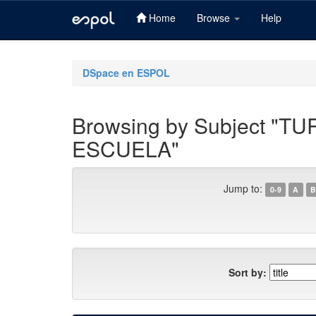
Home
Browse
Help
Skip
navigation
DSpace en ESPOL
Browsing by Subject 
ESCUELA"
Jump to:
0-9
A
B
Sort by: