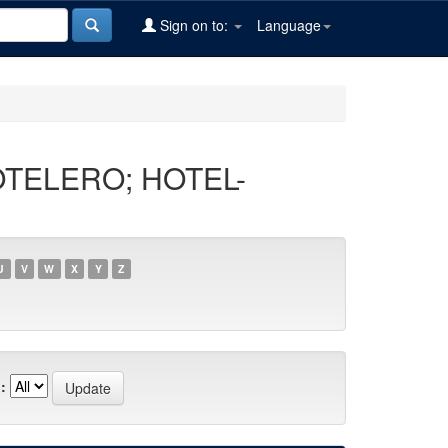
Sign on to:
Language
OTELERO; HOTEL-
U
V
W
X
Y
Z
: