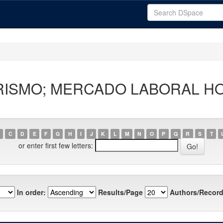
"TURISMO; MERCADO LABORAL H
C
D
E
F
G
H
I
J
K
L
M
N
O
P
Q
R
S
T
or enter first few letters:
In order:
Results/Page
Authors/Record