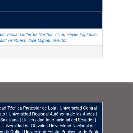
eta, Paola
;
Gutiérrez Northía, Aline
;
Reyes Espinoza,
cío
;
Uruñuela, José Miguel, director
dad Técnica Particular de Loja
|
Universidad Central
ato
|
Universidad Regional Autónoma de los Andes
|
 Salesiana
|
Universidad Internacional del Ecuador
|
|
Universidad de Otavalo
|
Universidad Nacional del
co de Quito
|
Universidad Estatal Peninsular de Santa