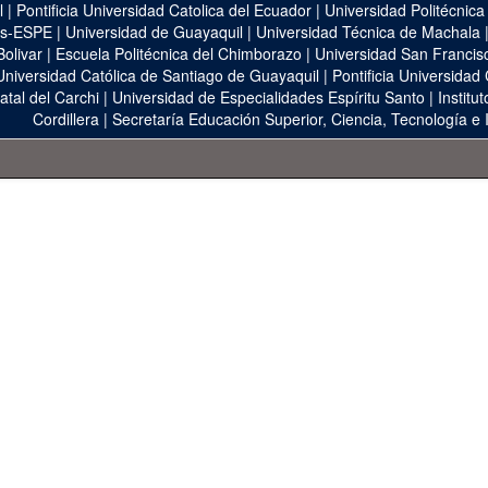
l
|
Pontificia Universidad Catolica del Ecuador
|
Universidad Politécnica
as-ESPE
|
Universidad de Guayaquil
|
Universidad Técnica de Machala
Bolivar
|
Escuela Politécnica del Chimborazo
|
Universidad San Francis
Universidad Católica de Santiago de Guayaquil
|
Pontificia Universidad
atal del Carchi
|
Universidad de Especialidades Espíritu Santo
|
Institu
Cordillera
|
Secretaría Educación Superior, Ciencia, Tecnología e