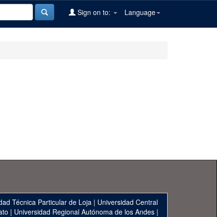
Sign on to:
Language
dad Técnica Particular de Loja
|
Universidad Central
ato
|
Universidad Regional Autónoma de los Andes
|