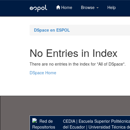
Home
Browse
Help
Skip
navigation
DSpace en ESPOL
No Entries in Index
There are no entries in the index for "All of DSpace".
DSpace Home
CEDIA
|
Escuela Superior Politécnica
del Ecuador
|
Universidad Técnica d