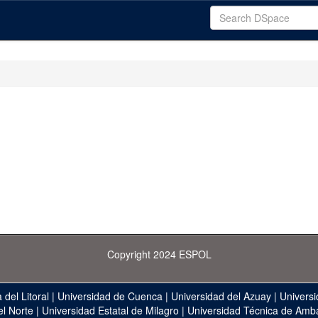
Copyright 2024 ESPOL
 del Litoral
|
Universidad de Cuenca
|
Universidad del Azuay
|
Universi
el Norte
|
Universidad Estatal de Milagro
|
Universidad Técnica de Amb