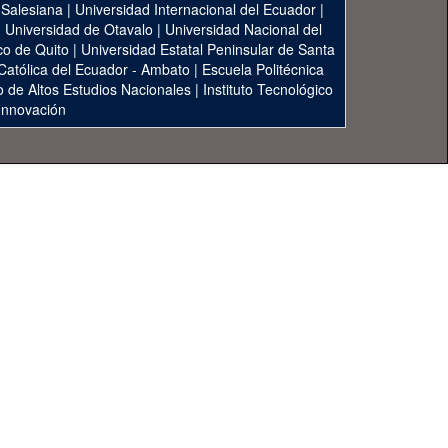
 Salesiana
|
Universidad Internacional del Ecuador
|
|
Universidad de Otavalo
|
Universidad Nacional del
co de Quito
|
Universidad Estatal Peninsular de Santa
 Católica del Ecuador - Ambato
|
Escuela Politécnica
to de Altos Estudios Nacionales
|
Instituto Tecnológico
 Innovación