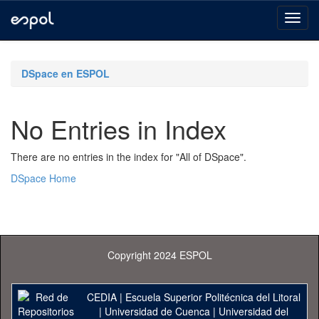
Skip
navigation
DSpace en ESPOL
No Entries in Index
There are no entries in the index for "All of DSpace".
DSpace Home
Copyright 2024 ESPOL
CEDIA
|
Escuela Superior Politécnica del Litoral
|
Universidad de Cuenca
|
Universidad del