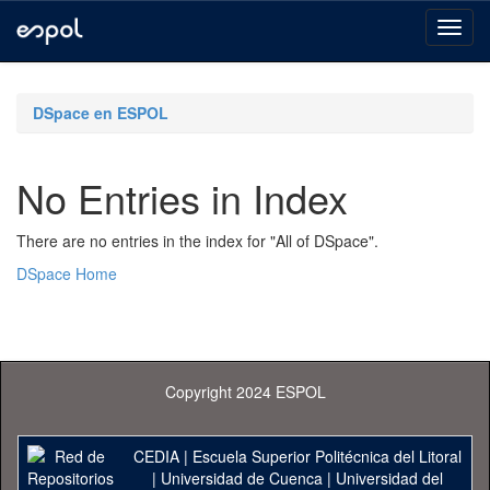
Skip
navigation
DSpace en ESPOL
No Entries in Index
There are no entries in the index for "All of DSpace".
DSpace Home
Copyright 2024 ESPOL
CEDIA
|
Escuela Superior Politécnica del Litoral
|
Universidad de Cuenca
|
Universidad del