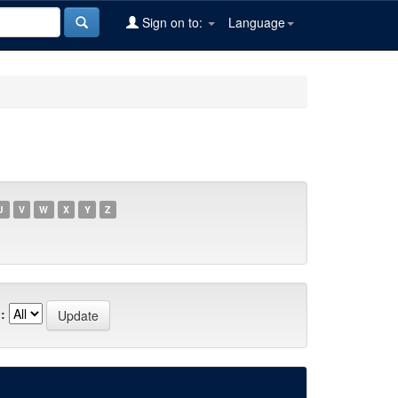
Sign on to:
Language
U
V
W
X
Y
Z
: