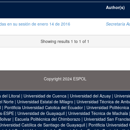
Author(s)
das en su sesión de enero 14 de 2016
Secretaría Ad
Showing results 1 to 1 of 1
Copyright 2024 ESPOL
 del Litoral
|
Universidad de Cuenca
|
Universidad del Azuay
|
Universi
el Norte
|
Universidad Estatal de Milagro
|
Universidad Técnica de Amb
l
|
Pontificia Universidad Catolica del Ecuador
|
Universidad Politécnica
as-ESPE
|
Universidad de Guayaquil
|
Universidad Técnica de Machala
Bolivar
|
Escuela Politécnica del Chimborazo
|
Universidad San Francis
Universidad Católica de Santiago de Guayaquil
|
Pontificia Universidad