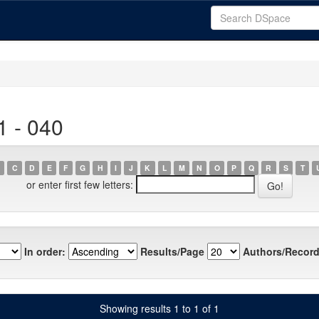
1 - 040
C
D
E
F
G
H
I
J
K
L
M
N
O
P
Q
R
S
T
or enter first few letters:
In order:
Results/Page
Authors/Record
Showing results 1 to 1 of 1