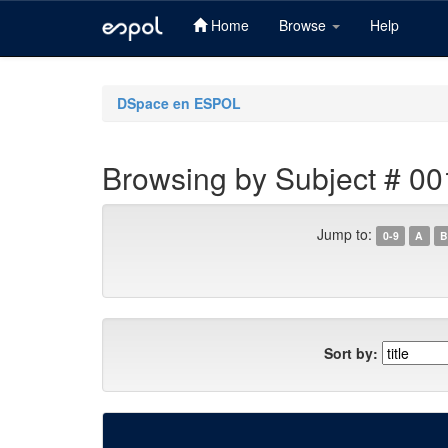
Home
Browse
Help
Skip
navigation
DSpace en ESPOL
Browsing by Subject # 00
Jump to:
0-9
A
B
Sort by: