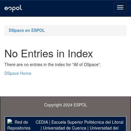
Skip
navigation
DSpace en ESPOL
No Entries in Index
There are no entries in the index for "All of DSpace".
DSpace Home
Copyright 2024 ESPOL
CEDIA
|
Escuela Superior Politécnica del Litoral
|
Universidad de Cuenca
|
Universidad del