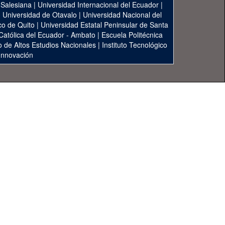
 Salesiana
|
Universidad Internacional del Ecuador
|
|
Universidad de Otavalo
|
Universidad Nacional del
co de Quito
|
Universidad Estatal Peninsular de Santa
 Católica del Ecuador - Ambato
|
Escuela Politécnica
to de Altos Estudios Nacionales
|
Instituto Tecnológico
 Innovación