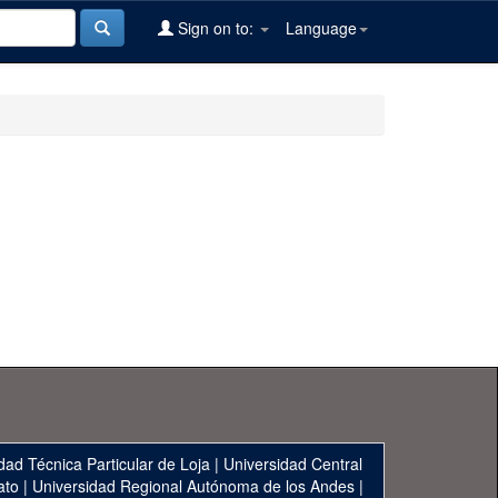
Sign on to:
Language
dad Técnica Particular de Loja
|
Universidad Central
ato
|
Universidad Regional Autónoma de los Andes
|