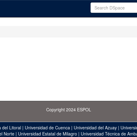
Copyright 2024 ESPOL
 del Litoral
|
Universidad de Cuenca
|
Universidad del Azuay
|
Universi
el Norte
|
Universidad Estatal de Milagro
|
Universidad Técnica de Amb