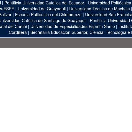
l
|
Pontificia Universidad Catolica del Ecuador
|
Universidad Politécnica
as-ESPE
|
Universidad de Guayaquil
|
Universidad Técnica de Machala
Bolivar
|
Escuela Politécnica del Chimborazo
|
Universidad San Francis
Universidad Católica de Santiago de Guayaquil
|
Pontificia Universidad
atal del Carchi
|
Universidad de Especialidades Espíritu Santo
|
Institu
Cordillera
|
Secretaría Educación Superior, Ciencia, Tecnología e