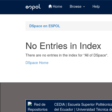
Home
Browse
Help
Skip
navigation
DSpace en ESPOL
No Entries in Index
There are no entries in the index for "All of DSpace".
DSpace Home
CEDIA
|
Escuela Superior Politécnica
del Ecuador
|
Universidad Técnica d