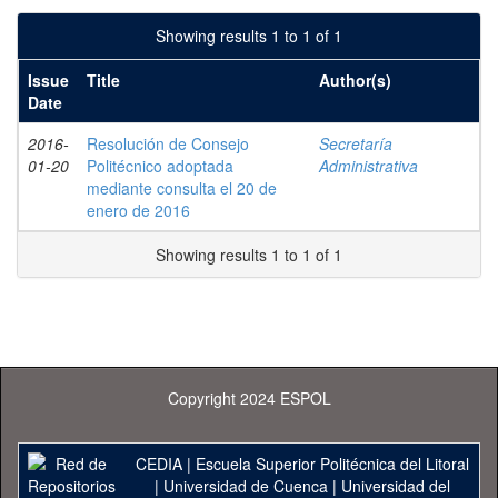
Showing results 1 to 1 of 1
Issue
Title
Author(s)
Date
2016-
Resolución de Consejo
Secretaría
01-20
Politécnico adoptada
Administrativa
mediante consulta el 20 de
enero de 2016
Showing results 1 to 1 of 1
Copyright 2024 ESPOL
CEDIA
|
Escuela Superior Politécnica del Litoral
|
Universidad de Cuenca
|
Universidad del